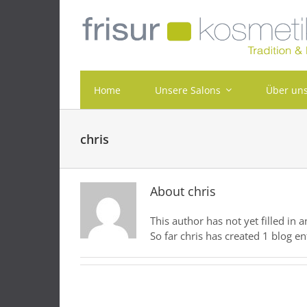
Skip
to
content
Home
Unsere Salons
Über un
chris
About
chris
This author has not yet filled in a
So far chris has created 1 blog en