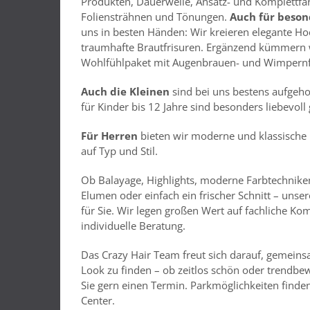
Produkten, Dauerwelle, Ansatz- und Komplettfä
Foliensträhnen und Tönungen.
Auch für beson
uns in besten Händen: Wir kreieren elegante Ho
traumhafte Brautfrisuren. Ergänzend kümmern 
Wohlfühlpaket mit Augenbrauen- und Wimpernf
Auch die Kleinen
sind bei uns bestens aufgeho
für Kinder bis 12 Jahre sind besonders liebevoll 
Für Herren
bieten wir moderne und klassische
auf Typ und Stil.
Ob Balayage, Highlights, moderne Farbtechnike
Elumen oder einfach ein frischer Schnitt – unser
für Sie. Wir legen großen Wert auf fachliche Kom
individuelle Beratung.
Das Crazy Hair Team freut sich darauf, gemein
Look zu finden – ob zeitlos schön oder trendb
Sie gern einen Termin. Parkmöglichkeiten finden
Center.