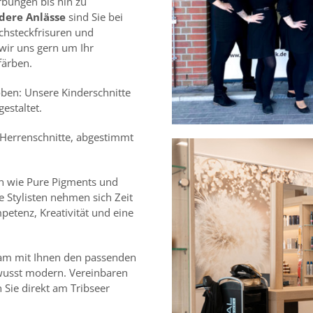
rbungen bis hin zu
dere Anlässe
sind Sie bei
chsteckfrisuren und
wir uns gern um Ihr
ärben.
ben: Unsere Kinderschnitte
gestaltet.
 Herrenschnitte, abgestimmt
n wie Pure Pigments und
e Stylisten nehmen sich Zeit
petenz, Kreativität und eine
sam mit Ihnen den passenden
ewusst modern. Vereinbaren
 Sie direkt am Tribseer