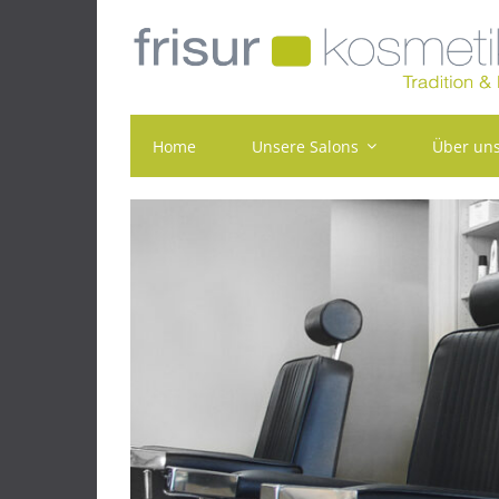
Skip
to
content
Home
Unsere Salons
Über un