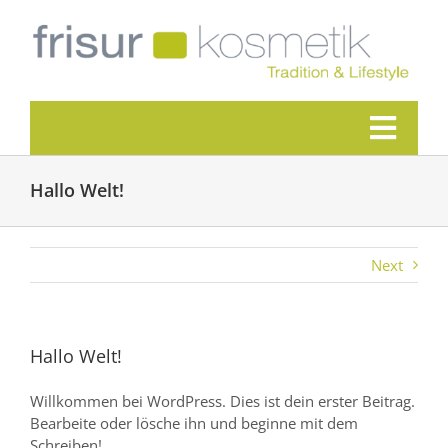
Skip
to
content
Toggl
Home
Navig
Hallo Welt!
Unsere Salons
Über uns
Next
Aktionen
Kontakt
Facebook
Hallo Welt!
Willkommen bei WordPress. Dies ist dein erster Beitrag.
Bearbeite oder lösche ihn und beginne mit dem
Schreiben!