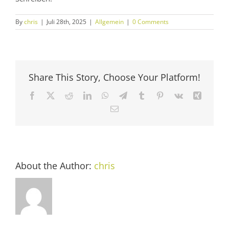
By
chris
|
Juli 28th, 2025
|
Allgemein
|
0 Comments
Share This Story, Choose Your Platform!
Facebook
X
Reddit
LinkedIn
WhatsApp
Telegram
Tumblr
Pinterest
Vk
Xing
Email
About the Author:
chris