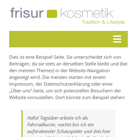
Skip
to
content
Toggl
Home
Navig
Dies ist eine Beispiel-Seite. Sie unterscheidet sich von
Beiträgen, da sie stets an derselben Stelle bleibt und (bei
Unsere Salons
den meisten Themes) in der Website-Navigation
Über uns
angezeigt wird. Die meisten starten mit einem
Impressum, der Datenschutzerklärung oder einer
Aktionen
„Über uns“-Seite, um sich potenziellen Besuchern der
Kontakt
Website vorzustellen. Dort könnte zum Beispiel stehen:
Facebook
Hallo! Tagsüber arbeite ich als
Fahrradkurier, nachts bin ich ein
aufstrebender Schauspieler und dies hier